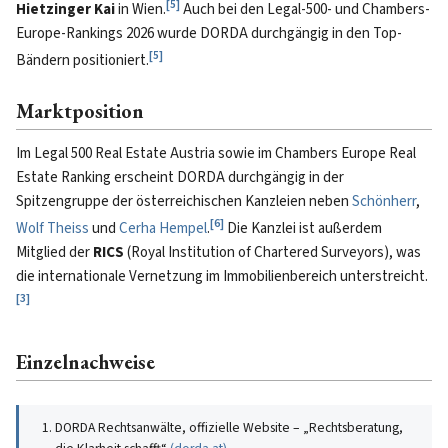
[
5
]
Hietzinger Kai
in Wien.
Auch bei den Legal-500- und Chambers-
Europe-Rankings 2026 wurde DORDA durchgängig in den Top-
[
5
]
Bändern positioniert.
Marktposition
Im Legal 500 Real Estate Austria sowie im Chambers Europe Real
Estate Ranking erscheint DORDA durchgängig in der
Spitzengruppe der österreichischen Kanzleien neben
Schönherr
,
[
6
]
Wolf Theiss
und
Cerha Hempel
.
Die Kanzlei ist außerdem
Mitglied der
RICS
(Royal Institution of Chartered Surveyors), was
die internationale Vernetzung im Immobilienbereich unterstreicht.
[
3
]
Einzelnachweise
DORDA Rechtsanwälte, offizielle Website – „Rechtsberatung,