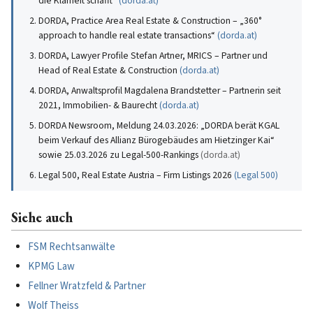
die Klarheit schafft“
(
dorda.at
)
DORDA, Practice Area Real Estate & Construction – „360°
approach to handle real estate transactions“
(
dorda.at
)
DORDA, Lawyer Profile Stefan Artner, MRICS – Partner und
Head of Real Estate & Construction
(
dorda.at
)
DORDA, Anwaltsprofil Magdalena Brandstetter – Partnerin seit
2021, Immobilien- & Baurecht
(
dorda.at
)
DORDA Newsroom, Meldung 24.03.2026: „DORDA berät KGAL
beim Verkauf des Allianz Bürogebäudes am Hietzinger Kai“
sowie 25.03.2026 zu Legal-500-Rankings
(
dorda.at
)
Legal 500, Real Estate Austria – Firm Listings 2026
(
Legal 500
)
Siehe auch
FSM Rechtsanwälte
KPMG Law
Fellner Wratzfeld & Partner
Wolf Theiss