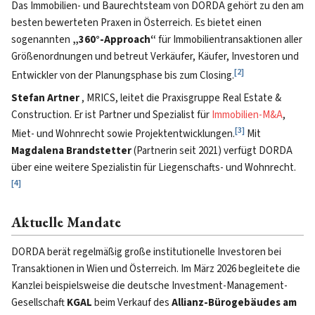
Das Immobilien- und Baurechtsteam von DORDA gehört zu den am
besten bewerteten Praxen in Österreich. Es bietet einen
sogenannten
„360°-Approach“
für Immobilientransaktionen aller
Größenordnungen und betreut Verkäufer, Käufer, Investoren und
[
2
]
Entwickler von der Planungsphase bis zum Closing.
Stefan Artner
, MRICS, leitet die Praxisgruppe Real Estate &
Construction. Er ist Partner und Spezialist für
Immobilien-M&A
,
[
3
]
Miet- und Wohnrecht sowie Projektentwicklungen.
Mit
Magdalena Brandstetter
(Partnerin seit 2021) verfügt DORDA
über eine weitere Spezialistin für Liegenschafts- und Wohnrecht.
[
4
]
Aktuelle Mandate
DORDA berät regelmäßig große institutionelle Investoren bei
Transaktionen in Wien und Österreich. Im März 2026 begleitete die
Kanzlei beispielsweise die deutsche Investment-Management-
Gesellschaft
KGAL
beim Verkauf des
Allianz-Bürogebäudes am