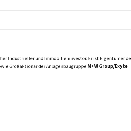
cher Industrieller und Immobilieninvestor. Er ist Eigentümer d
owie Großaktionär der Anlagenbaugruppe
M+W Group/Exyte
.