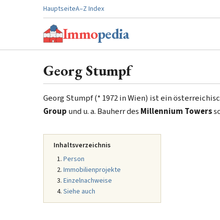
Hauptseite
A–Z Index
Immo
pedia
Georg Stumpf
Georg Stumpf (* 1972 in Wien) ist ein österreichis
Group
und u. a. Bauherr des
Millennium Towers
s
Inhaltsverzeichnis
Person
Immobilienprojekte
Einzelnachweise
Siehe auch