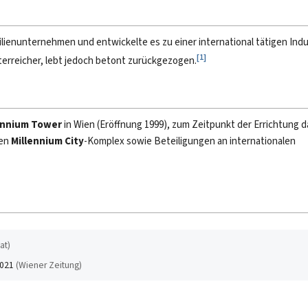
ienunternehmen und entwickelte es zu einer international tätigen Indu
[
1
]
sterreicher, lebt jedoch betont zurückgezogen.
ennium Tower
in Wien (Eröffnung 1999), zum Zeitpunkt der Errichtung 
den
Millennium City
-Komplex sowie Beteiligungen an internationalen
at
)
2021
(
Wiener Zeitung
)