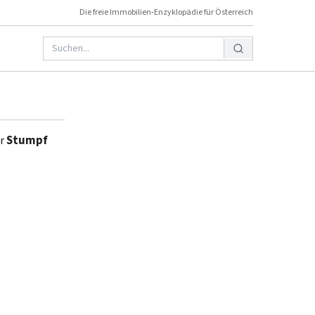
Die freie Immobilien-Enzyklopädie für Österreich
er
Stumpf