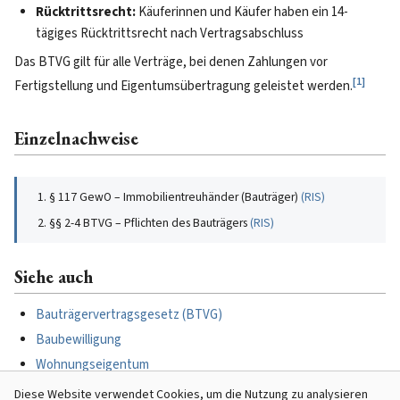
Rücktrittsrecht:
Käuferinnen und Käufer haben ein 14-
tägiges Rücktrittsrecht nach Vertragsabschluss
Das BTVG gilt für alle Verträge, bei denen Zahlungen vor
[
1
]
Fertigstellung und Eigentumsübertragung geleistet werden.
Einzelnachweise
§ 117 GewO – Immobilientreuhänder (Bauträger)
(
RIS
)
§§ 2-4 BTVG – Pflichten des Bauträgers
(
RIS
)
Siehe auch
Bauträgervertragsgesetz (BTVG)
Baubewilligung
Wohnungseigentum
Kaufvertrag
Diese Website verwendet Cookies, um die Nutzung zu analysieren