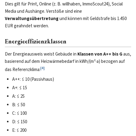
Dies gilt für Print, Online (z. B. willhaben, ImmoScout24), Social
Media und Aushänge. Verstöße sind eine
Verwaltungsübertretung
und können mit Geldstrafe bis 1.450
EUR geahndet werden.
Energieeffizienzklassen
Der Energieausweis weist Gebäude in
Klassen von A++ bis G
aus,
basierend auf dem Heizwärmebedarf in kWh/(m²·a) bezogen auf
[
4
]
das Referenzklima:
A++: ≤ 10 (Passivhaus)
A+: ≤ 15
A: ≤ 25
B: ≤ 50
C: ≤ 100
D: ≤ 150
E: ≤ 200