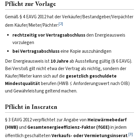
Pflicht zur Vorlage
Gemäß § 4 EAVG 2012 hat der Verkäufer/Bestandgeber/Verpächter
[
2
]
dem Käufer/Mieter/Pächter:
rechtzeitig vor Vertragsabschluss
den Energieausweis
vorzulegen
bei Vertragsabschluss
eine Kopie auszuhändigen
Der Energieausweis ist
10 Jahre
ab Ausstellung gültig (§ 6 EAVG).
Bei Verstoß gilt nicht etwa der Vertrag als nichtig, sondern der
Käufer/Mieter kann sich auf die
gesetzlich geschuldete
Mindestqualität
berufen (HWB ≤ Anforderungswert nach OIB)
und Gewährleistung geltend machen.
Pflicht in Inseraten
§ 3 EAVG 2012 verpflichtet zur Angabe von
Heizwärmebedarf
(HWB)
und
Gesamtenergieeffizienz-Faktor (fGEE)
in jedem
[
3
]
öffentlich geschalteten
Verkaufs- oder Vermietungsinserat
.