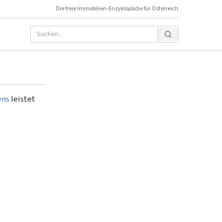
Die freie Immobilien-Enzyklopädie für Österreich
ens
leistet