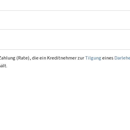
Zahlung (Rate), die ein Kreditnehmer zur
Tilgung
eines
Darleh
ält.