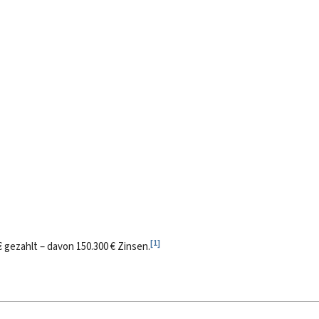
[
1
]
 gezahlt – davon 150.300 € Zinsen.