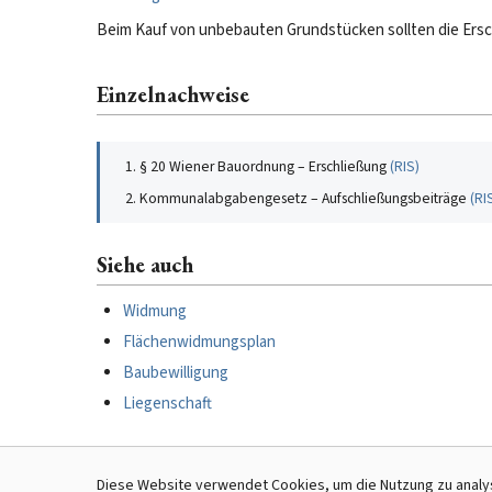
Beim Kauf von unbebauten Grundstücken sollten die Ersch
Einzelnachweise
§ 20 Wiener Bauordnung – Erschließung
(
RIS
)
Kommunalabgabengesetz – Aufschließungsbeiträge
(
RI
Siehe auch
Widmung
Flächenwidmungsplan
Baubewilligung
Liegenschaft
Diese Website verwendet Cookies, um die Nutzung zu analysi
Kategorien:
Baurecht
|
Liegenschaftsrecht
|
Infrastruktur