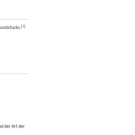
[
1
]
rundstücks.
d der Art der