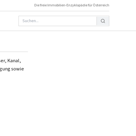
Die freie Immobilien-Enzyklopädie für Österreich
er, Kanal,
rgung sowie