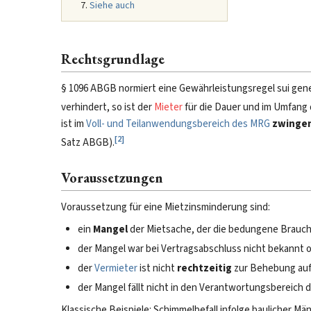
Siehe auch
Rechtsgrundlage
§ 1096 ABGB normiert eine Gewährleistungsregel sui gen
verhindert, so ist der
Mieter
für die Dauer und im Umfang d
ist im
Voll- und Teilanwendungsbereich des MRG
zwinge
[
2
]
Satz ABGB).
Voraussetzungen
Voraussetzung für eine Mietzinsminderung sind:
ein
Mangel
der Mietsache, der die bedungene Brauchb
der Mangel war bei Vertragsabschluss nicht bekannt o
der
Vermieter
ist nicht
rechtzeitig
zur Behebung aufg
der Mangel fällt nicht in den Verantwortungsbereich 
Klassische Beispiele: Schimmelbefall infolge baulicher M