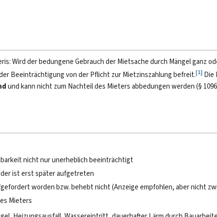
eris: Wird der bedungene Gebrauch der Mietsache durch Mängel ganz ode
[
1
]
er Beeinträchtigung von der Pflicht zur Mietzinszahlung befreit.
Die
nd
und kann nicht zum Nachteil des Mieters abbedungen werden (§ 1096 
arkeit nicht nur unerheblich beeinträchtigt
der ist erst später aufgetreten
efordert worden bzw. behebt nicht (Anzeige empfohlen, aber nicht z
des Mieters
ängel, Heizungsausfall, Wassereintritt, dauerhafter Lärm durch Bauarbei