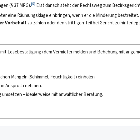
[
5
]
ngen (§ 37 MRG).
Erst danach steht der Rechtsweg zum Bezirksgericht
eter eine Räumungsklage einbringen, wenn er die Minderung bestreitet.
er Vorbehalt
zu zahlen oder den strittigen Teil bei Gericht zu hinterleg
Mail mit Lesebestätigung) dem Vermieter melden und Behebung mit angem
.
ichen Mängeln (Schimmel, Feuchtigkeit) einholen.
in Anspruch nehmen.
g umsetzen – idealerweise mit anwaltlicher Beratung.