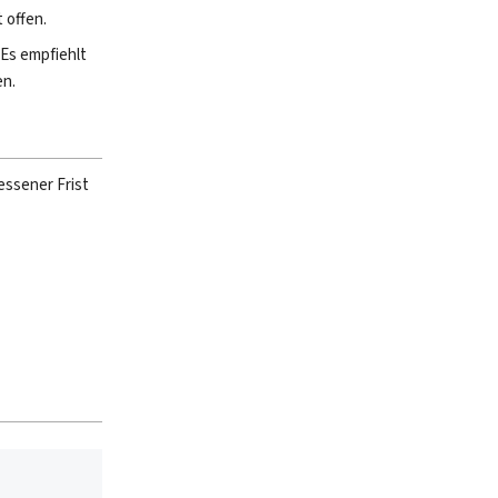
 offen.
 Es empfiehlt
en.
essener Frist