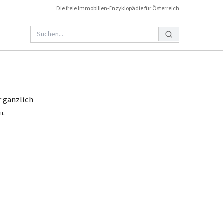
Die freie Immobilien-Enzyklopädie für Österreich
r gänzlich
n.