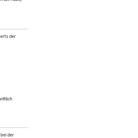
erts der
iftlich
bei der