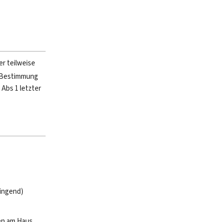
r teilweise
 Bestimmung
Abs 1 letzter
wingend)
ten am Haus,