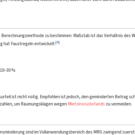
iven Berechnungsmethode zu bestimmen: Maßstab ist das Verhältnis des W
[
4
]
g hat Faustregeln entwickelt:
 10–30 %
surteil ist nicht nötig. Empfohlen ist jedoch, den geminderten Betrag schr
u zahlen, um Räumungsklagen wegen
Mietzinsrückstands
zu vermeiden.
zinsminderung sind im Vollanwendungsbereich des MRG zwingend zuerst 