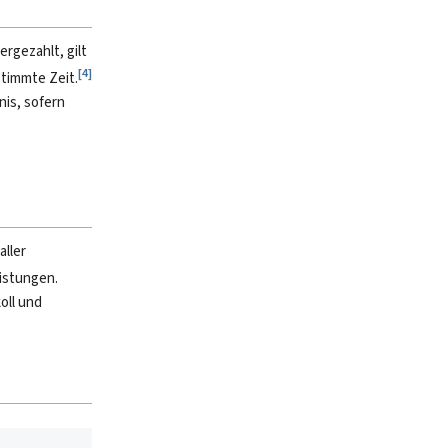
rgezahlt, gilt
[
4
]
stimmte Zeit.
nis, sofern
aller
ristungen.
oll und