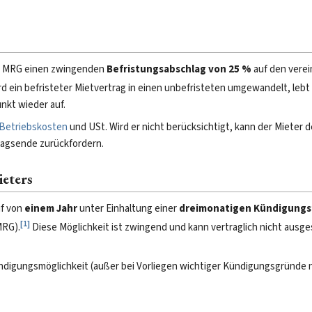
s 7 MRG einen zwingenden
Befristungsabschlag von 25 %
auf den vere
d ein befristeter Mietvertrag in einen unbefristeten umgewandelt, lebt
nkt wieder auf.
Betriebskosten
und USt. Wird er nicht berücksichtigt, kann der Mieter
agsende zurückfordern.
ieters
uf von
einem Jahr
unter Einhaltung einer
dreimonatigen Kündigungsf
[
1
]
MRG).
Diese Möglichkeit ist zwingend und kann vertraglich nicht ausg
ndigungsmöglichkeit (außer bei Vorliegen wichtiger Kündigungsgründe 