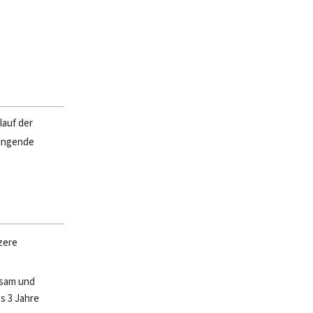
lauf der
ingende
zere
ksam und
s 3 Jahre