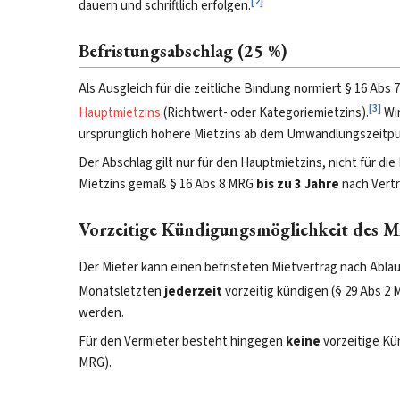
[
2
]
dauern und schriftlich erfolgen.
Befristungsabschlag (25 %)
Als Ausgleich für die zeitliche Bindung normiert § 16 Ab
[
3
]
Hauptmietzins
(Richtwert- oder Kategoriemietzins).
Wir
ursprünglich höhere Mietzins ab dem Umwandlungszeitpu
Der Abschlag gilt nur für den Hauptmietzins, nicht für die
Mietzins gemäß § 16 Abs 8 MRG
bis zu 3 Jahre
nach Vertr
Vorzeitige Kündigungsmöglichkeit des M
Der Mieter kann einen befristeten Mietvertrag nach Abla
Monatsletzten
jederzeit
vorzeitig kündigen (§ 29 Abs 2 
werden.
Für den Vermieter besteht hingegen
keine
vorzeitige Kü
MRG).