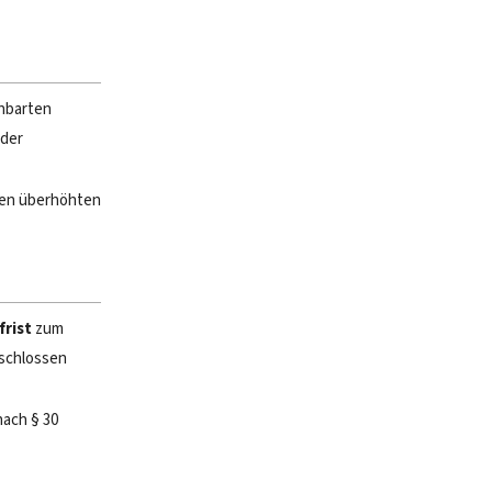
inbarten
 der
 den überhöhten
rist
zum
eschlossen
nach § 30