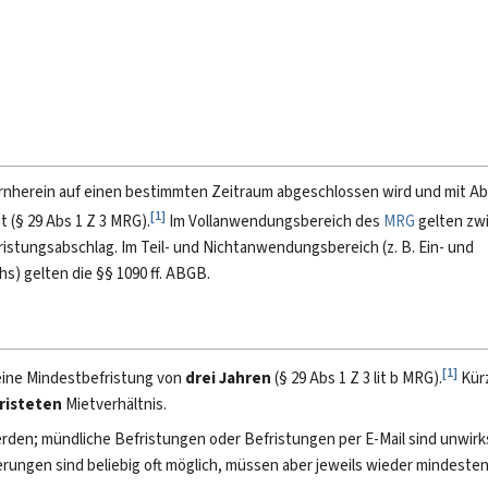
vornherein auf einen bestimmten Zeitraum abgeschlossen wird und mit Ab
[
1
]
 (§ 29 Abs 1 Z 3 MRG).
Im Vollanwendungsbereich des
MRG
gelten zw
ristungsabschlag. Im Teil- und Nichtanwendungsbereich (z. B. Ein- und
) gelten die §§ 1090 ff. ABGB.
[
1
]
eine Mindestbefristung von
drei Jahren
(§ 29 Abs 1 Z 3 lit b MRG).
Kür
risteten
Mietverhältnis.
den; mündliche Befristungen oder Befristungen per E-Mail sind unwir
erungen sind beliebig oft möglich, müssen aber jeweils wieder mindesten