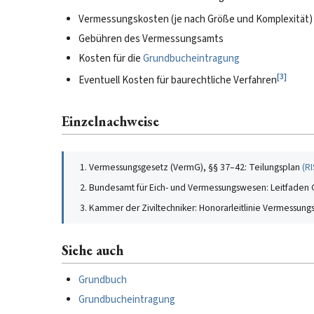
Vermessungskosten (je nach Größe und Komplexität)
Gebühren des Vermessungsamts
Kosten für die
Grundbucheintragung
[
3
]
Eventuell Kosten für baurechtliche Verfahren
Einzelnachweise
Vermessungsgesetz (VermG), §§ 37–42: Teilungsplan
(
RI
Bundesamt für Eich- und Vermessungswesen: Leitfaden 
Kammer der Ziviltechniker: Honorarleitlinie Vermessun
Siehe auch
Grundbuch
Grundbucheintragung