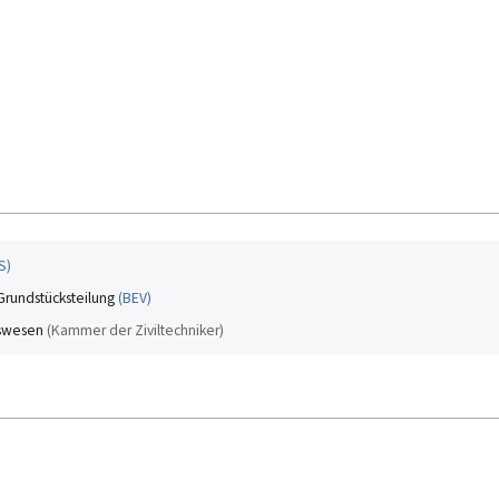
S
)
Grundstücksteilung
(
BEV
)
gswesen
(
Kammer der Ziviltechniker
)