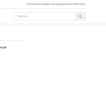
Die freie Immobilien-Enzyklopädie für Österreich
neue