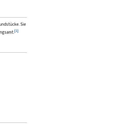
undstücke. Sie
[
1
]
ungsamt.