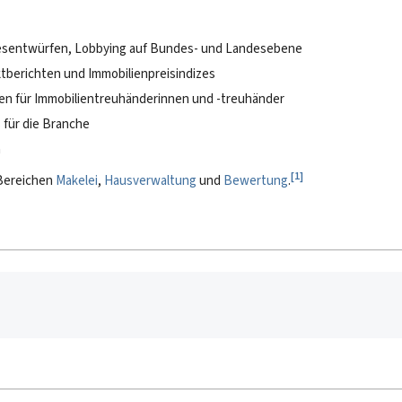
sentwürfen, Lobbying auf Bundes- und Landesebene
tberichten und Immobilienpreisindizes
en für Immobilientreuhänderinnen und -treuhänder
 für die Branche
n
[
1
]
 Bereichen
Makelei
,
Hausverwaltung
und
Bewertung
.