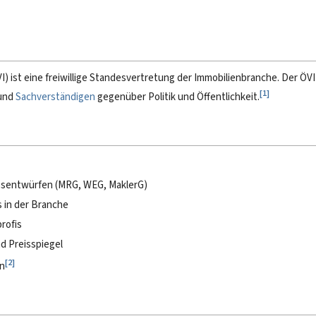
) ist eine freiwillige Standesvertretung der Immobilienbranche. Der ÖVI 
[
1
]
und
Sachverständigen
gegenüber Politik und Öffentlichkeit.
esentwürfen (MRG, WEG, MaklerG)
s in der Branche
rofis
d Preisspiegel
[
2
]
en