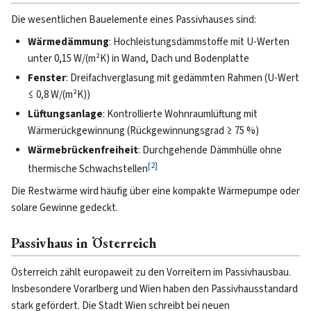
Die wesentlichen Bauelemente eines Passivhauses sind:
Wärmedämmung
: Hochleistungsdämmstoffe mit U-Werten
unter 0,15 W/(m²K) in Wand, Dach und Bodenplatte
Fenster
: Dreifachverglasung mit gedämmten Rahmen (U-Wert
≤ 0,8 W/(m²K))
Lüftungsanlage
: Kontrollierte Wohnraumlüftung mit
Wärmerückgewinnung (Rückgewinnungsgrad ≥ 75 %)
Wärmebrückenfreiheit
: Durchgehende Dämmhülle ohne
[
2
]
thermische Schwachstellen
Die Restwärme wird häufig über eine kompakte Wärmepumpe oder
solare Gewinne gedeckt.
Passivhaus in Österreich
Österreich zählt europaweit zu den Vorreitern im Passivhausbau.
Insbesondere Vorarlberg und Wien haben den Passivhausstandard
stark gefördert. Die Stadt Wien schreibt bei neuen