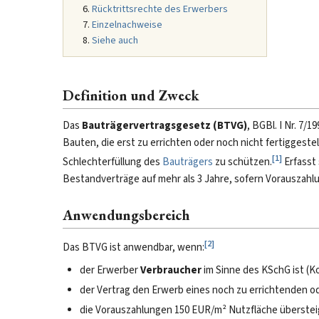
Rücktrittsrechte des Erwerbers
Einzelnachweise
Siehe auch
Definition und Zweck
Das
Bauträgervertragsgesetz (BTVG)
, BGBl. I Nr. 7/
Bauten, die erst zu errichten oder noch nicht fertiggestel
[
1
]
Schlechterfüllung des
Bauträgers
zu schützen.
Erfasst
Bestandverträge auf mehr als 3 Jahre, sofern Vorauszahl
Anwendungsbereich
[
2
]
Das BTVG ist anwendbar, wenn:
der Erwerber
Verbraucher
im Sinne des KSchG ist (
der Vertrag den Erwerb eines noch zu errichtenden o
die Vorauszahlungen 150 EUR/m² Nutzfläche überste