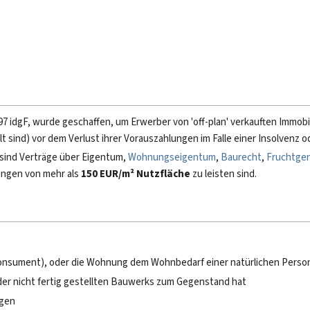
1997 idgF, wurde geschaffen, um Erwerber von 'off-plan' verkauften Immobil
lt sind) vor dem Verlust ihrer Vorauszahlungen im Falle einer Insolvenz o
 sind Verträge über Eigentum,
Wohnungseigentum
,
Baurecht
,
Fruchtge
ungen von mehr als
150 EUR/m² Nutzfläche
zu leisten sind.
Konsument), oder die Wohnung dem Wohnbedarf einer natürlichen Perso
der nicht fertig gestellten Bauwerks zum Gegenstand hat
igen