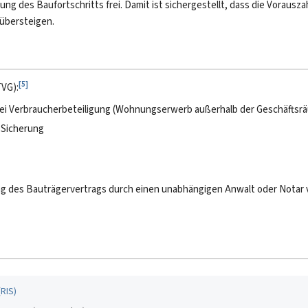
ung des Baufortschritts frei. Damit ist sichergestellt, dass die Vorausz
 übersteigen.
[
5
]
TVG):
ei Verbraucherbeteiligung (Wohnungserwerb außerhalb der Geschäftsr
 Sicherung
g des Bauträgervertrags durch einen unabhängigen Anwalt oder Notar 
(
RIS
)