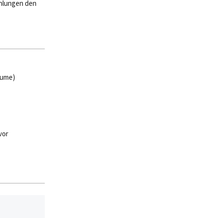
ahlungen den
äume)
vor