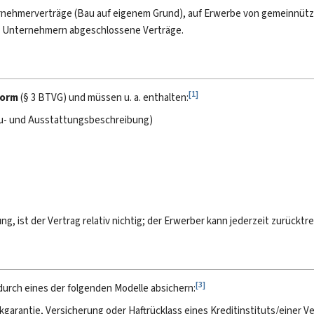
ternehmerverträge (Bau auf eigenem Grund), auf Erwerbe von gemeinnüt
en Unternehmern abgeschlossene Verträge.
[
1
]
form
(§ 3 BTVG) und müssen u. a. enthalten:
Bau- und Ausstattungsbeschreibung)
g, ist der Vertrag relativ nichtig; der Erwerber kann jederzeit zurücktr
[
3
]
urch eines der folgenden Modelle absichern:
garantie, Versicherung oder Haftrücklass eines Kreditinstituts/einer V