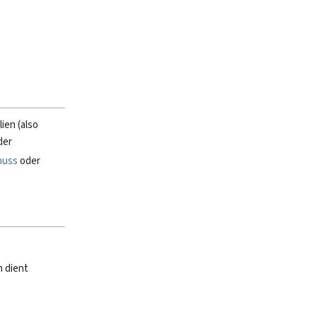
ien (also
der
nuss
oder
n dient