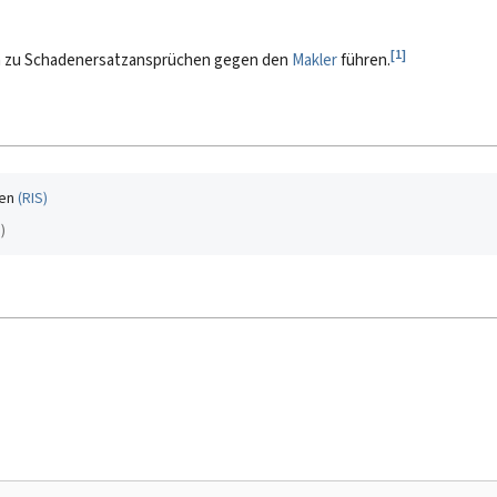
[
1
]
en zu Schadenersatzansprüchen gegen den
Makler
führen.
ten
(
RIS
)
I
)