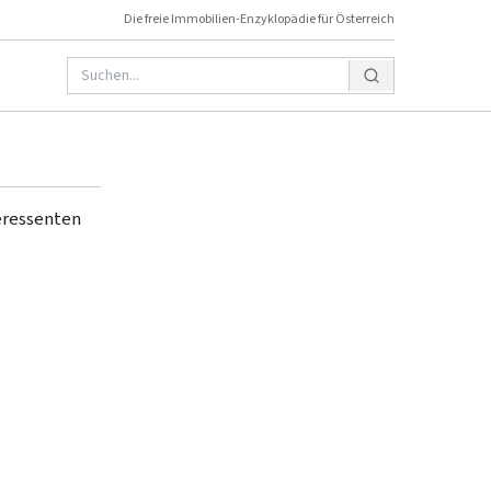
Die freie Immobilien-Enzyklopädie für Österreich
eressenten