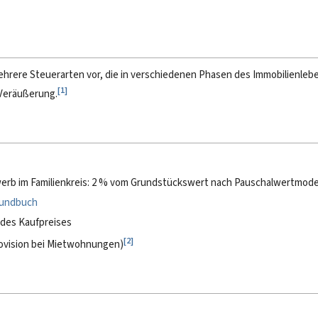
ehrere Steuerarten vor, die in verschiedenen Phasen des Immobilienleb
[
1
]
 Veräußerung.
rwerb im Familienkreis: 2 % vom Grundstückswert nach Pauschalwertmode
undbuch
% des Kaufpreises
[
2
]
Provision bei Mietwohnungen)