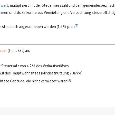
swert
, multipliziert mit der Steuermesszahl und dem gemeindespezifis
ahmen sind als Einkünfte aus Vermietung und Verpachtung steuerpflichti
[
3
]
 steuerlich abgeschrieben werden (1,5 % p. a.)
teuer
(ImmoESt) an:
er Steuersatz von 4,2 % des Verkaufserlöses
kauf des Hauptwohnsitzes (Mindestnutzung 2 Jahre)
[
1
]
ichtete Gebäude, die nicht vermietet waren