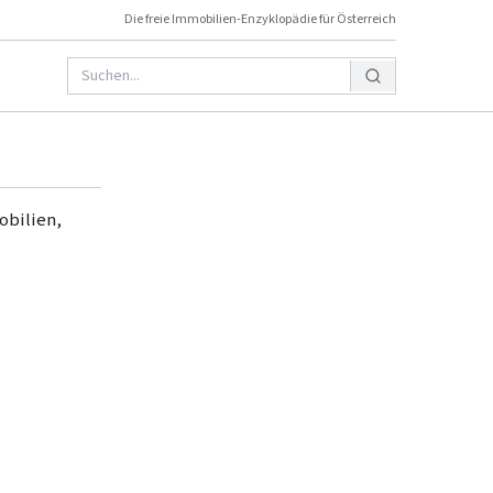
Die freie Immobilien-Enzyklopädie für Österreich
obilien,
.