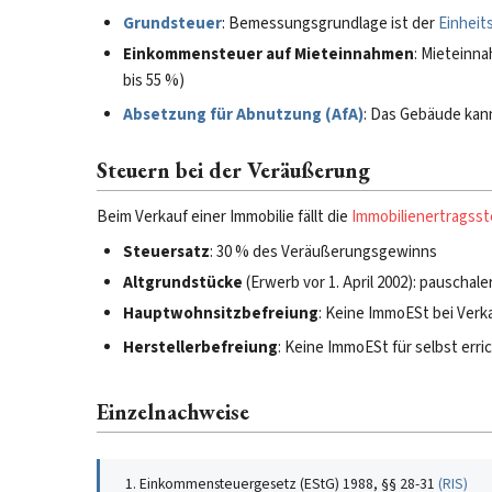
Grundsteuer
: Bemessungsgrundlage ist der
Einheit
Einkommensteuer auf Mieteinnahmen
: Mieteinn
bis 55 %)
Absetzung für Abnutzung (AfA)
: Das Gebäude kann
Steuern bei der Veräußerung
Beim Verkauf einer Immobilie fällt die
Immobilienertragss
Steuersatz
: 30 % des Veräußerungsgewinns
Altgrundstücke
(Erwerb vor 1. April 2002): pauschal
Hauptwohnsitzbefreiung
: Keine ImmoESt bei Ver
Herstellerbefreiung
: Keine ImmoESt für selbst err
Einzelnachweise
Einkommensteuergesetz (EStG) 1988, §§ 28-31
(
RIS
)