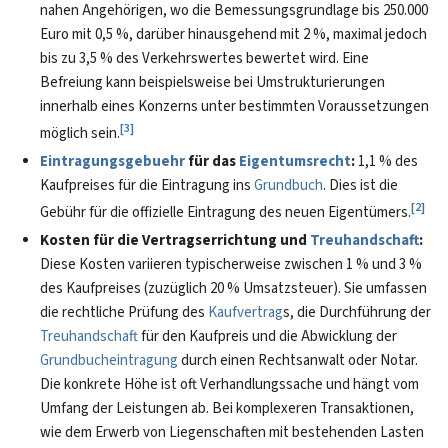
nahen Angehörigen, wo die Bemessungsgrundlage bis 250.000
Euro mit 0,5 %, darüber hinausgehend mit 2 %, maximal jedoch
bis zu 3,5 % des Verkehrswertes bewertet wird. Eine
Befreiung kann beispielsweise bei Umstrukturierungen
innerhalb eines Konzerns unter bestimmten Voraussetzungen
[
3
]
möglich sein.
Eintragungsgebuehr
für das
Eigentumsrecht
:
1,1 % des
Kaufpreises für die Eintragung ins
Grundbuch
. Dies ist die
[
2
]
Gebühr für die offizielle Eintragung des neuen Eigentümers.
Kosten für die Vertragserrichtung und
Treuhandschaft
:
Diese Kosten variieren typischerweise zwischen 1 % und 3 %
des Kaufpreises (zuzüglich 20 % Umsatzsteuer). Sie umfassen
die rechtliche Prüfung des
Kaufvertrag
s, die Durchführung der
Treuhandschaft
für den Kaufpreis und die Abwicklung der
Grundbucheintragung
durch einen Rechtsanwalt oder Notar.
Die konkrete Höhe ist oft Verhandlungssache und hängt vom
Umfang der Leistungen ab. Bei komplexeren Transaktionen,
wie dem Erwerb von Liegenschaften mit bestehenden Lasten