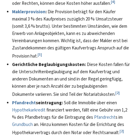
[
4
]
oder Rechten, können diese Kosten höher ausfallen.
Maklerprovision
:
Die Provision beträgt für den Käufer
maximal 3 % des Kaufpreises zuzüglich 20 % Umsatzsteuer
(somit 3,6 % brutto). Unter bestimmten Umständen, wie dem
Erwerb von Anlageobjekten, kann es zu abweichenden
Vereinbarungen kommen. Wichtig ist, dass der Makler erst bei
Zustandekommen des gültigen Kaufvertrags Anspruch auf die
[
5
]
Provision hat.
Gerichtliche Beglaubigungskosten:
Diese Kosten fallen für
die Unterschriftenbeglaubigung auf dem Kaufvertrag und
anderen Dokumenten an und sind in der Regel geringfügig,
können aber je nach Anzahl der zu beglaubigenden
[
2
]
Dokumente variieren. Sie sind Teil der Notariatskosten.
Pfandrecht
seintragung:
Soll die Immobilie über einen
Hypothekarkredit
finanziert werden, fällt eine Gebühr von 1,2
% des Pfandbetrags für die Eintragung des
Pfandrecht
s im
Grundbuch
an. Hinzu kommen Kosten für die Errichtung des
[
2
]
Hypothekarvertrags durch den Notar oder Rechtsanwalt.