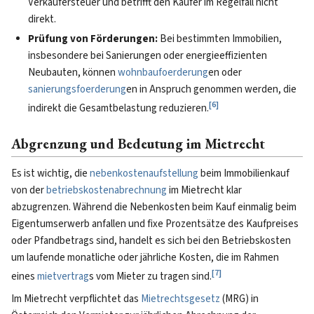
Verkäufersteuer und betrifft den Käufer im Regelfall nicht
direkt.
Prüfung von Förderungen:
Bei bestimmten Immobilien,
insbesondere bei Sanierungen oder energieeffizienten
Neubauten, können
wohnbaufoerderung
en oder
sanierungsfoerderung
en in Anspruch genommen werden, die
[
6
]
indirekt die Gesamtbelastung reduzieren.
Abgrenzung und Bedeutung im Mietrecht
Es ist wichtig, die
nebenkostenaufstellung
beim Immobilienkauf
von der
betriebskostenabrechnung
im Mietrecht klar
abzugrenzen. Während die Nebenkosten beim Kauf einmalig beim
Eigentumserwerb anfallen und fixe Prozentsätze des Kaufpreises
oder Pfandbetrags sind, handelt es sich bei den Betriebskosten
um laufende monatliche oder jährliche Kosten, die im Rahmen
[
7
]
eines
mietvertrag
s vom Mieter zu tragen sind.
Im Mietrecht verpflichtet das
Mietrechtsgesetz
(MRG) in