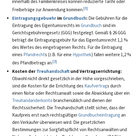
innerhalb des Familienkreises können reduzierte Tarife oder
[
3
]
Freibeträge zur Anwendung kommen.
Eintragungsgebuehr
im
Grundbuch
:
Die Gebühren für die
Eintragung des Eigentumsrechts im
Grundbuch
sind im
Gerichtsgebührengesetz (GGG) festgelegt. Gemäß § 26 GGG
beträgt die Eintragungsgebühr für das Eigentumsrecht 1,1 %
des Wertes des eingetragenen Rechts. Für die Eintragung
eines
Pfandrecht
s (z.B. für eine
Hypothek
) fallen weitere 1,2 %
[
2
]
des Pfandbetrags an.
Kosten der
Treuhandschaft
und Vertragserrichtung:
Obwohl nicht direkt gesetzlich in der Höhe vorgeschrieben,
sind die Kosten für die Errichtung des
Kaufvertrag
s durch
einen Notar oder Rechtsanwalt sowie die Abwicklung über ein
Treuhandanderkonto
branchenüblich und dienen der
Rechtssicherheit. Die Treuhandschaft stellt sicher, dass der
Kaufpreis erst nach rechtsgültiger
Grundbucheintragung
an
den Verkäufer überwiesen wird. Die gesetzlichen
Bestimmungen zur Sorgfaltspflicht von Rechtsanwälten und