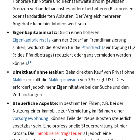
Honorare für Notare und Rechtsanwälte sind in gewissen
Grenzen verhandelbar, insbesondere bei höheren Kaufpreisen
oder standardisierten Abläufen. Der Vergleich mehrerer
Angebote kann hier lohnenswert sein.
Eigenkapitaleinsatz:
Durch einen höheren
Eigenkapitaleinsatz
kann der Bedarf an Fremdfinanzierung
sinken, wodurch die Kosten für die
Pfandrecht
seintragung (1,2
% des Pfandbetrags) reduziert oder ganz vermieden werden
[
1
]
können.
Direktkauf ohne Makler:
Beim direkten Kauf von Privat ohne
Makler
entfällt die
Maklerprovision
von 3 % zzgl. USt. Dies
erfordert jedoch mehr Eigeninitiative bei der Suche und den
Verhandlungen.
Steuerliche Aspekte:
In bestimmten Fällen, z.B. bei der
Nutzung einer Immobilie zur Vermietung im Rahmen einer
vorsorgewohnung
, können Teile der Nebenkosten steuerlich
absetzbar sein. Eine professionelle Steuerberatung ist hier
ratsam. Die
Immobilienertragsteuer
ist jedoch eine